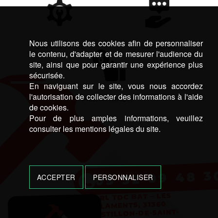
Nous utilisons des cookies afin de personnaliser
SAVOIR-FAIRE
CONSEILS
le contenu, d'adapter et de mesurer l'audience du
site, ainsi que pour garantir une expérience plus
sécurisée.
En naviguant sur le site, vous nous accordez
l'autorisation de collecter des informations à l'aide
PRIX ATTRACTIF
de cookies.
Pour de plus amples informations, veuillez
consulter les mentions légales du site.
05 32 09 48 3
ACCEPTER
PERSONNALISER
SARL TDC BAT – LES
ALLAMENTS, 31360
CASTILLON-DE-SAINT-